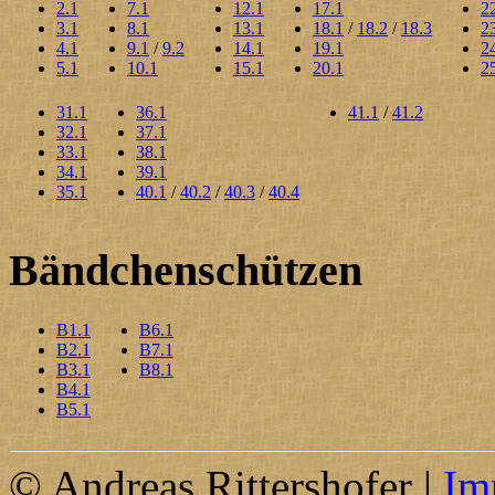
2.1
7.1
12.1
17.1
2
3.1
8.1
13.1
18.1
/
18.2
/
18.3
2
4.1
9.1
/
9.2
14.1
19.1
2
5.1
10.1
15.1
20.1
2
31.1
36.1
41.1
/
41.2
32.1
37.1
33.1
38.1
34.1
39.1
35.1
40.1
/
40.2
/
40.3
/
40.4
Bändchenschützen
B1.1
B6.1
B2.1
B7.1
B3.1
B8.1
B4.1
B5.1
© Andreas Rittershofer |
Im