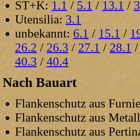
ST+K:
1.1
/
5.1
/
13.1
/
3
Utensilia:
3.1
unbekannt:
6.1
/
15.1
/
1
26.2
/
26.3
/
27.1
/
28.1
40.3
/
40.4
Nach Bauart
Flankenschutz aus Furni
Flankenschutz aus Metal
Flankenschutz aus Perti