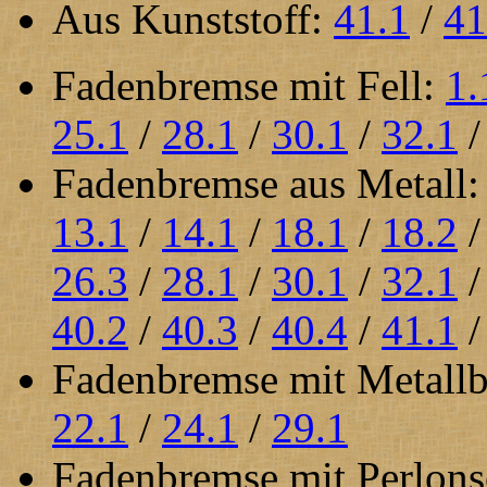
Aus Kunststoff:
41.1
/
41
Fadenbremse mit Fell:
1.
25.1
/
28.1
/
30.1
/
32.1
Fadenbremse aus Metall
13.1
/
14.1
/
18.1
/
18.2
26.3
/
28.1
/
30.1
/
32.1
40.2
/
40.3
/
40.4
/
41.1
Fadenbremse mit Metall
22.1
/
24.1
/
29.1
Fadenbremse mit Perlons