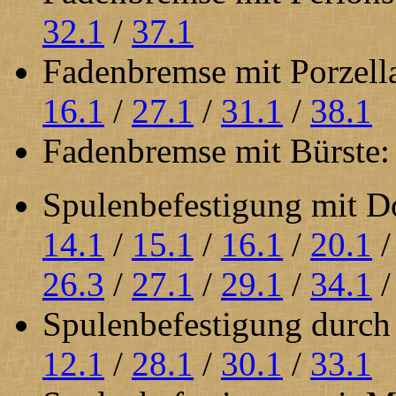
32.1
/
37.1
Fadenbremse mit Porzell
16.1
/
27.1
/
31.1
/
38.1
Fadenbremse mit Bürste
Spulenbefestigung mit D
14.1
/
15.1
/
16.1
/
20.1
26.3
/
27.1
/
29.1
/
34.1
Spulenbefestigung durc
12.1
/
28.1
/
30.1
/
33.1